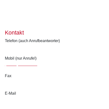
Kontakt
Telefon (auch Anrufbeantworter)
(0 62 32) 7 13 66
Mobil (nur Anrufe!)
(0 17 1) 1 23 48 89
Fax
(0 62 32) 62 18 66
E-Mail
info@schifffahrt-speyer.de